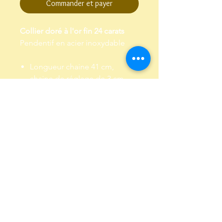
Commander et payer
Collier doré à l'or fin 24 carats
Pendentif en acier inoxydable
Longueur chaine 41 cm,
chaine de réglage de 3 cm
Garanti sans plomb et sans
nickel
Envoi dans un pochon,
emballé dans papier de soie
Conditions Générales de Vente
Politique de confidentialité