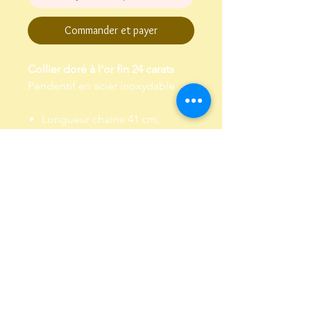
Commander et payer
Collier doré à l'or fin 24 carats
Pendentif en acier inoxydable
Longueur chaine 41 cm,
chaine de réglage de 3 cm
Garanti sans plomb et sans
nickel
Envoi dans un pochon,
emballé dans papier de soie
Conditions Générales de Vente
Politique de confidentialité