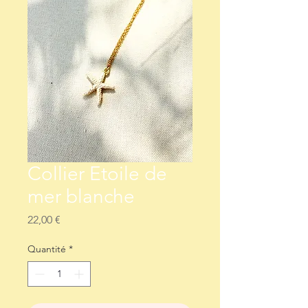
Collier Etoile de
mer blanche
Prix
22,00 €
Quantité
*