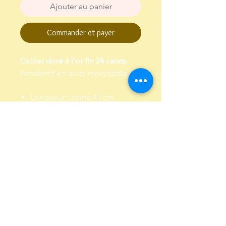
Ajouter au panier
Commander et payer
Collier doré à l'or fin 24 carats
Pendentif en acier inoxydable
Longueur chaine 41 cm,
chaine de réglage de 3 cm
Garanti sans plomb et sans
nickel
Envoi dans un pochon,
emballé dans papier de soie
Conditions Générales de Vente