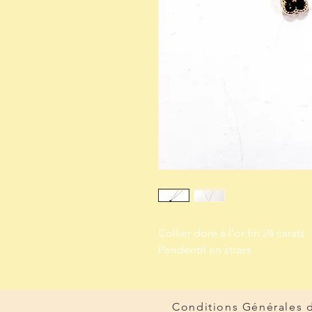
Collier doré à l’or fin 24 carats
Pendentif en strass
Conditions Générales 