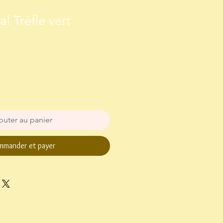
al Trèfle vert
outer au panier
mander et payer