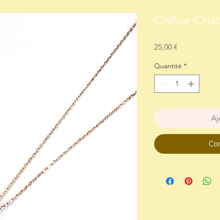
Collier Crist
Prix
25,00 €
Quantité
*
Aj
Com