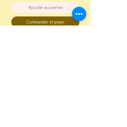
Ajouter au panier
Commander et payer
Collier doré à l’or fin 24 carats
Pendentif en strass
Conditions Générales de Vente
Politique de confidentialité
Mentions légales
youmibijoux@gmail.com