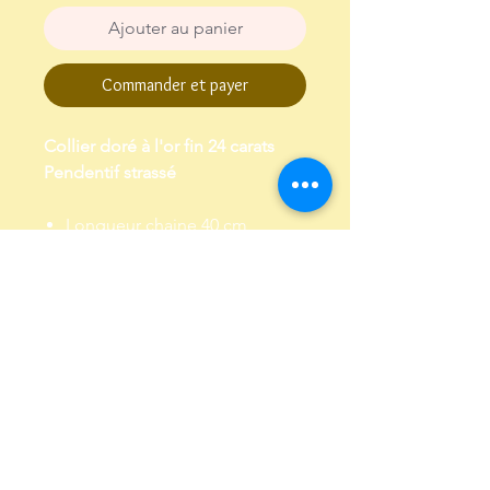
Ajouter au panier
Commander et payer
Collier doré à l'or fin 24 carats
Pendentif strassé
Longueur chaine 40 cm,
chaine de réglage de 2 cm
Garanti sans plomb et sans
nickel
Envoi dans un pochon,
emballé dans papier de soie
Conditions Générales de Vente