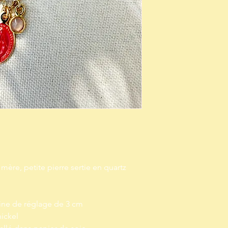
mère, petite pierre sertie en quartz
ine de réglage de 3 cm
nickel