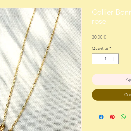
Collier Bon
rose
Prix
30,00 €
Quantité
*
Aj
Com