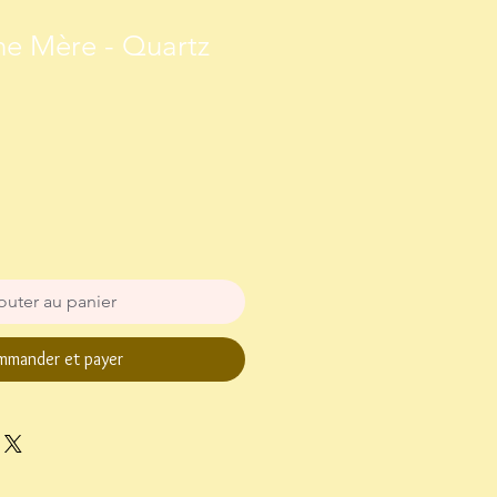
ne Mère - Quartz
outer au panier
mander et payer