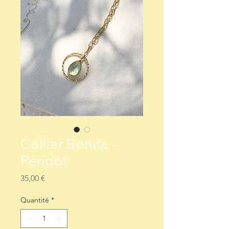
Collier Bonita -
Péridot
Prix
35,00 €
Quantité
*