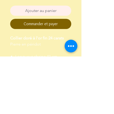
Ajouter au panier
Commander et payer
Collier doré à l'or fin 24 carats
Pierre en péridot
Longueur chaine 41 cm,
chaine de réglage de 3 cm
Garanti sans plomb et sans
nickel
Envoi dans un pochon,
emballé dans papier de soie
Conditions Générales de Vente