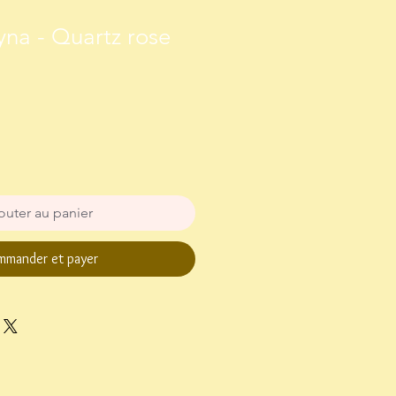
tyna - Quartz rose
outer au panier
mander et payer