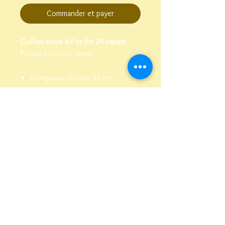
Commander et payer
Collier doré à l'or fin 24 carats
Perles en onyx verte
Longueur chaine 41 cm,
chaine de réglage de 3 cm
Garanti sans plomb et sans
nickel
Envoi dans un pochon,
emballé dans papier de soie
Conditions Générales de Vente
Politique de confidentialité