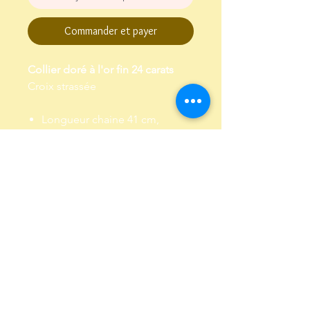
Commander et payer
Collier doré à l'or fin 24 carats
Croix strassée
Longueur chaine 41 cm,
chaine de réglage de 3 cm
Garanti sans plomb et sans
nickel
Envoi dans un pochon,
emballé dans papier de soie
Conditions Générales de Vente
Politique de confidentialité