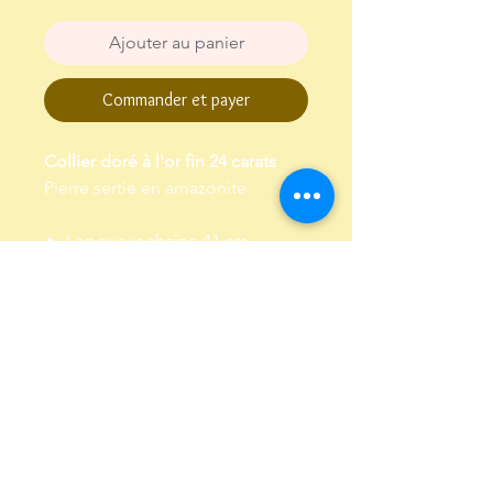
Ajouter au panier
Commander et payer
Collier doré à l'or fin 24 carats
Pierre sertie en amazonite
Longueur chaine 41 cm,
chaine de réglage de 3 cm
Garanti sans plomb et sans
nickel
Envoi dans un pochon,
emballé dans papier de soie
Conditions Générales de Vente