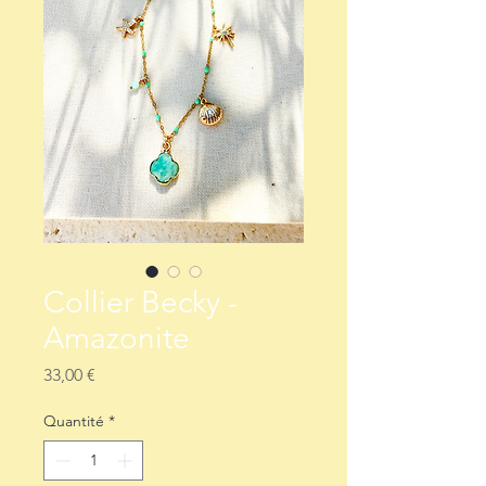
Collier Becky -
Amazonite
Prix
33,00 €
Quantité
*