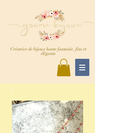
Créatrice de bijoux haute fantaisie, fins et
élégants