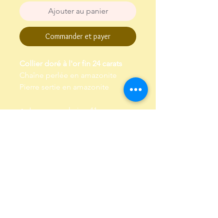
Ajouter au panier
Commander et payer
Collier doré à l'or fin 24 carats
Chaîne perlée en amazonite
Pierre sertie en amazonite
Longueur chaine 41 cm,
chaine de réglage de 3 cm
Garanti sans plomb et sans
nickel
Envoi dans un pochon,
emballé dans papier de soie
Conditions Générales de Vente