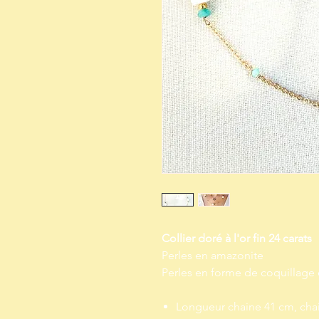
Collier doré à l'or fin 24 carats
Perles en amazonite
Perles en forme de coquillage
Longueur chaine 41 cm, cha