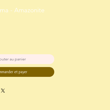
sma - Amazonite
outer au panier
mander et payer