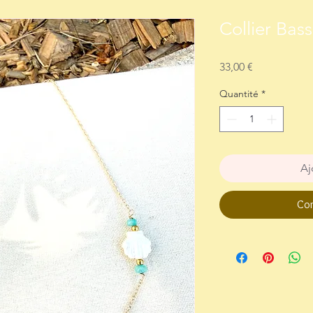
Collier Bas
Prix
33,00 €
Quantité
*
Aj
Com