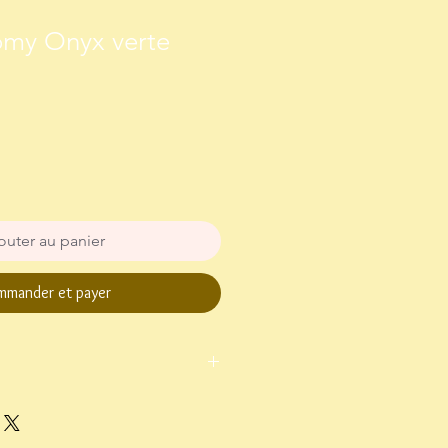
omy Onyx verte
outer au panier
mander et payer
ettre suivie, sous 4 à 5 jours environ
 et retourner le bijou sous 15 jours