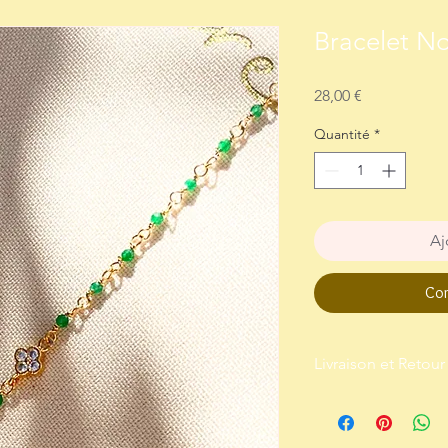
Bracelet N
Prix
28,00 €
Quantité
*
Aj
Com
Livraison et Retour
Livraison : Envoi par l
Retour : Me contacter