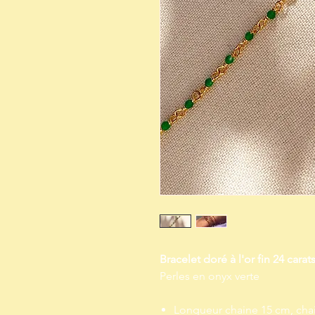
Bracelet doré à l'or fin 24 carat
Perles en onyx verte
Longueur chaine 15 cm, cha