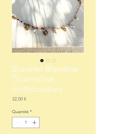
Bracelet Blandine -
Tourmaline
multicouleurs
Prix
32,00 €
Quantité
*