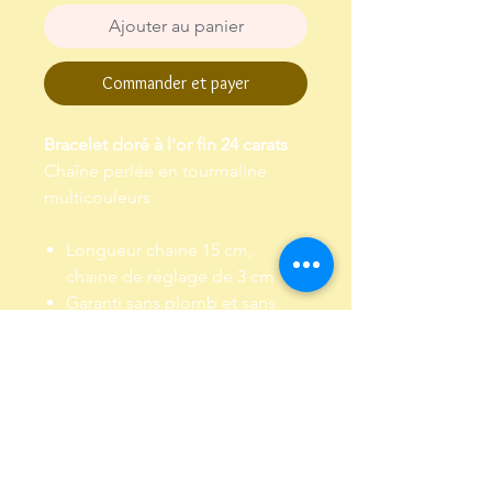
Ajouter au panier
Commander et payer
Bracelet doré à l'or fin 24 carats
Chaîne perlée en tourmaline
multicouleurs
Longueur chaine 15 cm,
chaine de réglage de 3 cm
Garanti sans plomb et sans
nickel
Envoi dans un pochon,
emballé dans papier de soie
Livraison et Retour
Livraison : Envoi par lettre suivie, sous