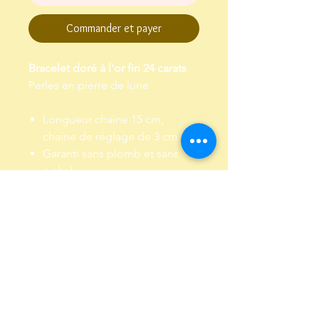
Commander et payer
Bracelet doré à l'or fin 24 carats
Perles en pierre de lune
Longueur chaine 15 cm,
chaine de réglage de 3 cm
Garanti sans plomb et sans
nickel
Envoi dans un pochon,
emballé dans papier de soie
Livraison et Retour
Livraison : Envoi par lettre suivie, sous
4 à 5 jours environ
Retour : Me contacter et retourner le