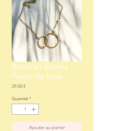
Bracelet Basma -
Pierre de lune
Prix
29,00 €
Quantité
*
Ajouter au panier