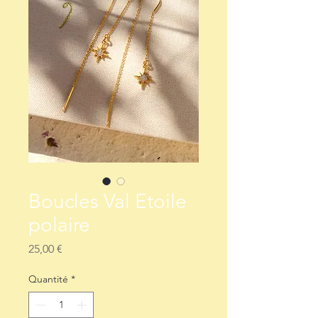
Boucles Val Etoile
polaire
Prix
25,00 €
Quantité
*