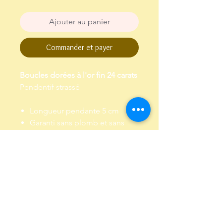
Ajouter au panier
Commander et payer
Boucles dorées à l'or fin 24 carats
Pendentif strassé
Longueur pendante 5 cm
Garanti sans plomb et sans
nickel
Envoi dans un pochon,
emballé dans papier de soie
Livraison et Retour
Livraison : Envoi par lettre suivie, sous
4 à 5 jours environ