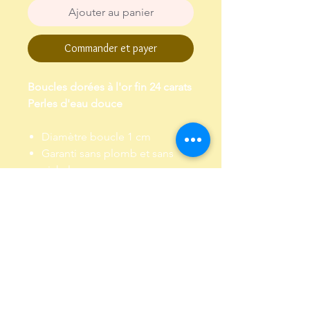
Ajouter au panier
Commander et payer
Boucles dorées à l'or fin 24 carats
Perles d'eau douce
Diamètre boucle 1 cm
Garanti sans plomb et sans
nickel
Envoi dans un pochon,
emballé dans papier de soie
Livraison et Retour
Livraison : Envoi par lettre suivie, sous
4 à 5 jours environ
Retour : Me contacter et retourner le