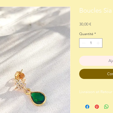
Boucles Sia
Prix
30,00 €
Quantité
*
Aj
Com
Livraison et Retour
Livraison : Envoi par l
Retour : Me contacter