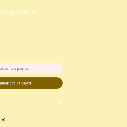
 Onyx verte
outer au panier
mander et payer
ettre suivie, sous 4 à 5 jours environ
 et retourner le bijou sous 15 jours