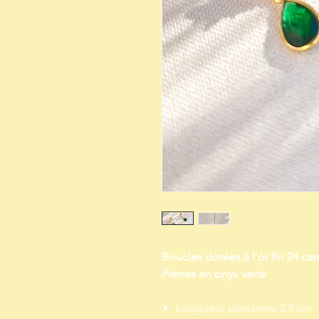
Boucles dorées à l'or fin 24 car
Pierres en onyx verte
Longueur pendante 2,5 cm