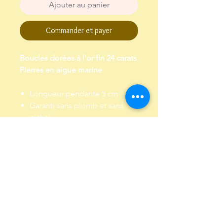
Ajouter au panier
Commander et payer
Boucles dorées à l'or fin 24 carats
Pierres en aigue marine
Longueur pendante 5 cm
Garanti sans plomb et sans
nickel
Envoi dans un pochon,
emballé dans papier de soie
Livraison et Retour
Livraison : Envoi par lettre suivie, sous
4 à 5 jours environ
Retour : Me contacter et retourner le