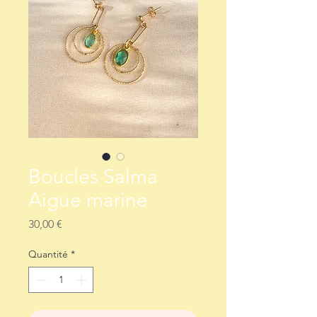
Boucles Salma
Aigue marine
Prix
30,00 €
Quantité
*