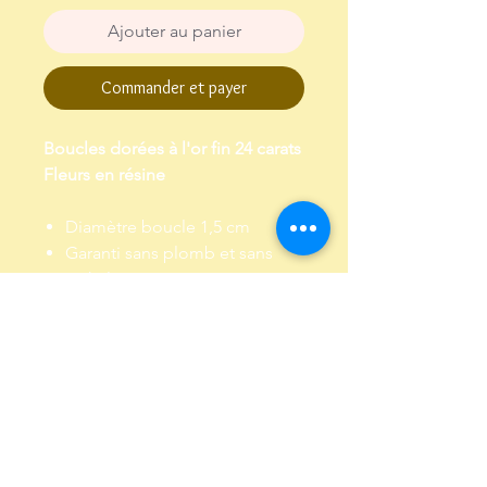
Ajouter au panier
Commander et payer
Boucles dorées à l'or fin 24 carats
Fleurs en résine
Diamètre boucle 1,5 cm
Garanti sans plomb et sans
nickel
Envoi dans un pochon,
emballé dans papier de soie
Livraison et Retour
Livraison : Envoi par lettre suivie, sous
4 à 5 jours environ
Retour : Me contacter et retourner le